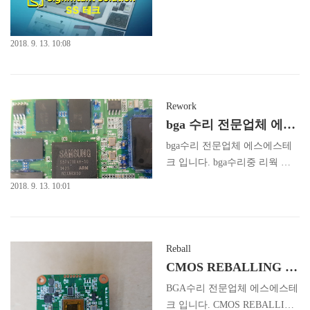
QFN 리웍 솔더제거 IC를 탈착
한 BOARD 의 FLUX를 도포하
고 인두기를 이용하여 납을 고
2018. 9. 13. 10:08
르게 정렬 합니다. 4. QFN 리웍
IC 리볼링 Pb-Free 솔더볼 이용
하여 QFN IC에 리볼링 작업을
Rework
진행합니다. (QFN IC 리볼링 진
bga 수리 전문업체 에스에스테크
행 이유는 SMT 필렛과 동일하
게 만들기 위함입니다.) 리볼링
bga수리 전문업체 에스에스테
에 대한 관련 자료는 http://rebal
크 입니다. bga수리중 리웍 작
l.tistory.com/23?category=101240
업입니다. 리웍작업은 불량의 b
2018. 9. 13. 10:01
9 자세..
ga를 제거 후 새로운 bga를 실장
하거나 기존 bga를 리볼링 작업
하여 재사용할수 있습니다. 이
번 리웍작업은 bga 리볼링을 진
Reball
행하여 리웍작업을 진행한경우
CMOS REBALLING (리볼링 ) 에스에스테크
입니다. 리웍 작업 진행 point 입
BGA수리 전문업체 에스에스테
니다. 리웍 장비를 이용하여 탈
크 입니다. CMOS REBALLING