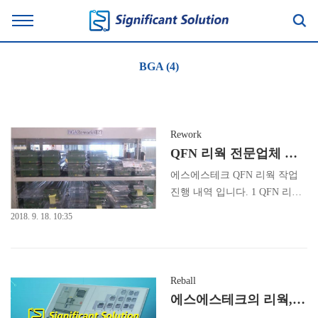
BGA (4)
Rework
QFN 리웍 전문업체 에스에스테크 입니다.
에스에스테크 QFN 리웍 작업
진행 내역 입니다. 1 QFN 리웍
입고 입고된 BOARD를 REWO
2018. 9. 18. 10:35
RK 대기 적제함에 LOT별로 적
재합니다. LOT 구분된 BOARD
는 리웍전 트레이에 적재합니
다. 2. QFN 리웍 부품탈착 불량
Reball
이였던 QFN IC 를 990D 장비를
에스에스테크의 리웍,리볼링,금도금,패턴수리 작업
이용하여 탈착 진행합니다. 3.