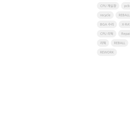
CPU 재실장
pc
recycle
REBALL
BGA 수리
X-RA
CPU 리웍
Repai
리웍
REBALL
REWORK