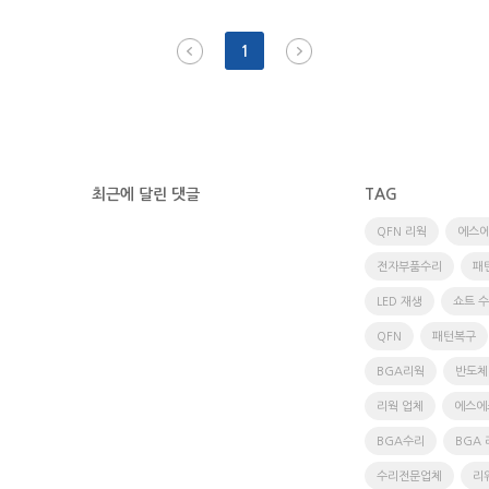
1
최근에 달린 댓글
TAG
QFN 리웍
에스
전자부품수리
패
LED 재생
쇼트 
QFN
패턴복구
BGA리웍
반도체
리웍 업체
에스에
BGA수리
BGA
수리전문업체
리