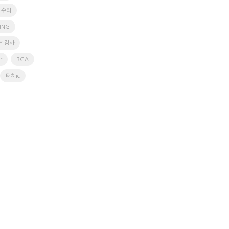
b 수리
ING
Y 검사
r
BGA
터치ic