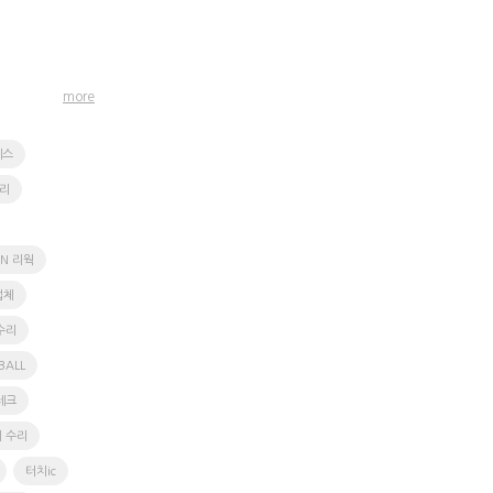
more
에스
수리
FN 리웍
업체
수리
BALL
테크
 수리
터치ic