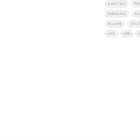
X-RAY 검사
패
REBALLING
B
BGA리웍
CPU
QFN
리웍