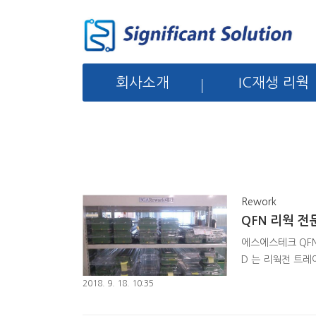
회사소개
IC재생 리웍
Rework
QFN 리웍 
에스에스테크 QFN
D 는 리웍전 트레이
탈착 한 BOARD 
2018. 9. 18. 10:35
작업을 진행합니다. 
category=1012