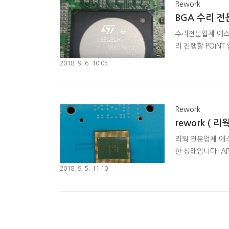
Rework
BGA 수리 전
수리전문업체 에스에스
리 진행할 POINT
리볼링 재실장을 위
2018. 9. 6. 10:05
자료는 http://r
리웍작업진행하였습니
Rework
rework ( 
리웍 전문업체 에스에
한 상태입니다. AP
를 정렬합니다. 3.
2018. 9. 5. 11:10
웍작업의 경우 작
품질로 보답드리겠습