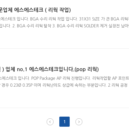
문업체 에스에스테크 ( 리웍 작업)
테크 입니다. BGA 수리 리웍 작업 입니다. 31X31 SIZE 가 큰 BGA 리웍작
 입니다. 2. BGA 수리 리웍 탈착 3. BGA 수리 리웍 SOLDER 제거 실장전
해 리볼링 진행하였으며 리볼링 제품의 신뢰성은 TEST 소켓을 제작하여 TE
eball.tistory.com/12?category=1012172 확인하실수 있습니다. 
다. BGA 수리 전문..
리웍 ) 업체 no.1 에스에스테크입니다.(pop 리웍)
스테크 입니다. POP Package AP 리웍 진행입니다. 리웍작업할 AP 포인트 
 경우 0.23Ø 0.35P 이며 리웍난의도 상급에 속하는 부분입니다. 2.리웍 공정
 리웍 공정 ( 실장 ) SOLDER 제거를 한뒤 현미경으로 SOLDER 의 상태를
업 상태 확인을 위한 X-RAY 작업은 진행해야하는 부분입니다. 리웍전문업체
니다. 리웍 작업을 위한 BGA 리볼링 작업으 진행..
1