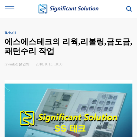
Reball
에스에스테크의 리웍,리볼링,금도금,
패턴수리 작업
rework전문업체
2018. 9. 13. 10:08