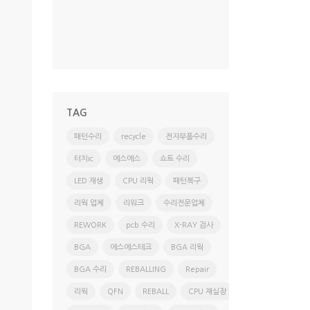
more
TAG
패턴수리
recycle
전자부품수리
터치ic
에스에스
쇼트 수리
LED 재생
CPU 리웍
패턴복구
리웍 업체
리워크
수리전문업체
REWORK
pcb 수리
X-RAY 검사
BGA
에스에스테크
BGA 리웍
BGA 수리
REBALLING
Repair
리웍
QFN
REBALL
CPU 재실장