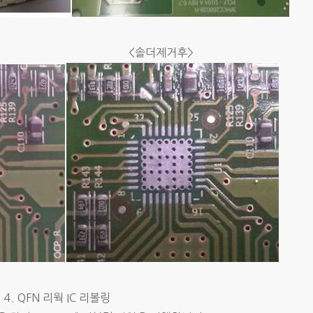
거전> <솔더제거후>
4. QFN 리웍 IC 리볼링