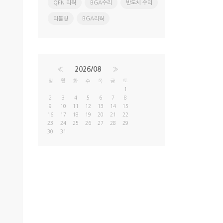
QFN 리웍
BGA수리
반도체 수리
리볼링
BGA리웍
«
2026/08
»
일
월
화
수
목
금
토
1
2
3
4
5
6
7
8
9
10
11
12
13
14
15
16
17
18
19
20
21
22
23
24
25
26
27
28
29
30
31