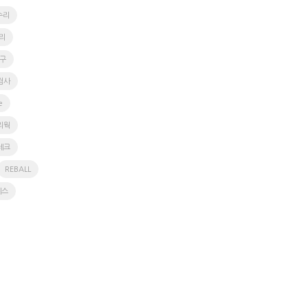
수리
리
구
 검사
e
리웍
테크
REBALL
에스