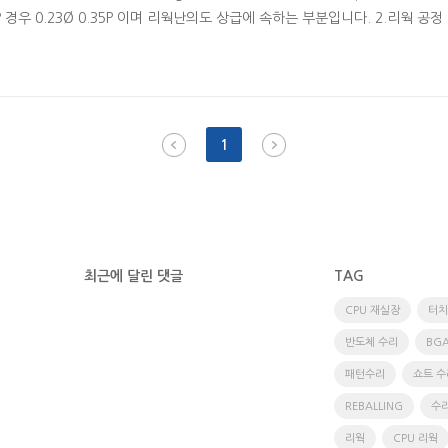
 경우 0.23Ø 0.35P 이며 리웍난의도 상급에 속하는 부분입니다. 2.리웍 공정
 리웍 공정 ( 실장 ) SOLDER 제거를 한뒤 현미경으로 SOLDER 의 상태를
업 상태 확인을 위한 X-RAY 작업은 진행해야하는 부분입니다. 리웍전문업체
니다. 리웍 작업을 위한 BGA 리볼링 작업으 진행..
1
최근에 달린 댓글
TAG
CPU 재실장
터치
반도체 수리
BG
패턴수리
쇼트 수
REBALLING
수
리웍
CPU 리웍