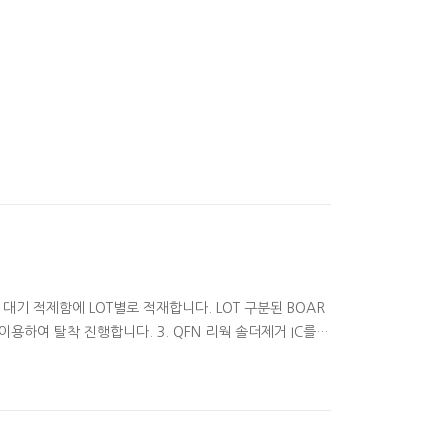
 대기 적제함에 LOT별로 적재합니다. LOT 구분된 BOAR
 이용하여 탈착 진행합니다. 3. QFN 리웍 솔더제거 IC를
C 리볼링 Pb-Free 솔더볼 이용 하여 QFN IC에 리볼링
 관련 자료는 http://reball.tistory.com/23?