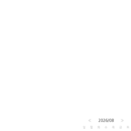
«
2026/08
»
일
월
화
수
목
금
토