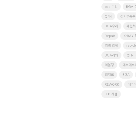
pcb 수리
BGA 
QFN
전자부품수
BGA수리
패턴복
Repair
X-RAY
리웍 업체
recycl
BGA리웍
QFN 
리볼링
에스에스
리워크
BGA
REWORK
에스
LED 재생