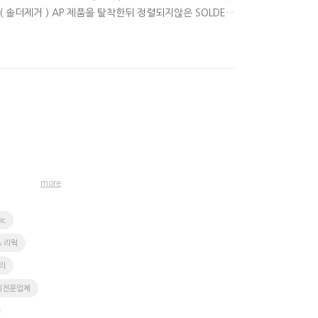
 ( 솔더제거 ) AP 제품을 탈착한뒤 정렬되지않은 SOLDER
 체크 후 리웍장비를 이용하여 리웍작업을 실시합니다. AP 리
 에스에스테크 는 리웍/리볼링 전문업체로 고객의 요청에
more
ic
A 리웍
리
리전문업체