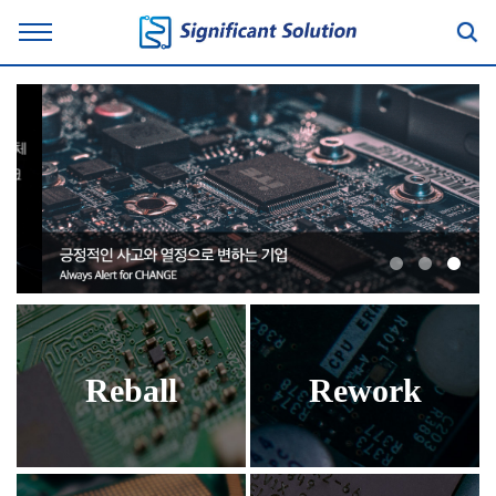
Reball
Rework