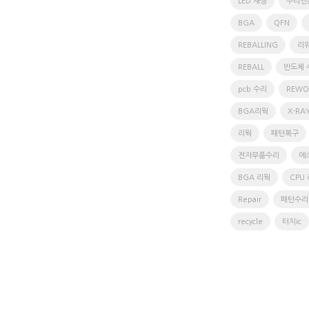
LED 재생
수리전
BGA
QFN
REBALLING
리
REBALL
반도체 
pcb 수리
REWO
BGA리웍
X-RA
리웍
패턴복구
전자부품수리
에
BGA 리웍
CPU
Repair
패턴수리
recycle
터치ic