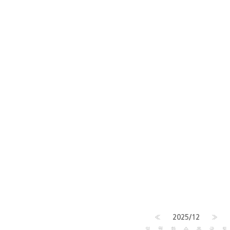
«
2025/12
»
일
월
화
수
목
금
토