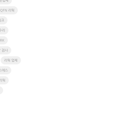
문업체
QFN 리웍
워크
수리
RK
Y 검사
리웍 업체
스에스
 리웍