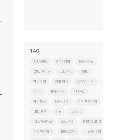
more
TAG
BGA리웍
CPU 리웍
BGA 리웍
CPU 재실장
pcb 수리
QFN
패턴수리
리웍 업체
X-RAY 검사
터치ic
BGA수리
REBALL
패턴복구
BGA 수리
전자부품수리
LED 재생
리웍
recycle
에스에스테크
쇼트 수리
REBALLING
수리전문업체
REWORK
반도체 수리